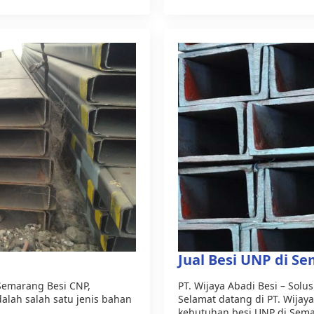
Jual Besi UNP di S
i Semarang Besi CNP,
PT. Wijaya Abadi Besi – Solu
dalah salah satu jenis bahan
Selamat datang di PT. Wijay
kebutuhan besi UNP di Sem