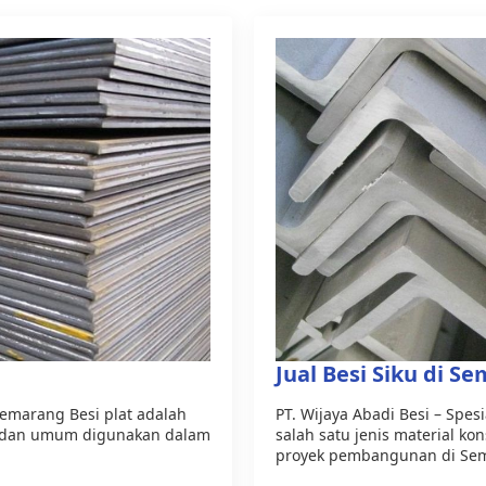
Jual Besi Siku di S
i Semarang Besi plat adalah
PT. Wijaya Abadi Besi – Spesi
ng dan umum digunakan dalam
salah satu jenis material k
proyek pembangunan di Sem