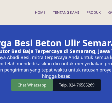
HOME
TENTANG KAMI
PRODUK
G
ga Besi Beton Ulir Sema
butor Besi Baja Terpercaya di Semarang, Jawa
aya Abadi Besi, mitra terpercaya Anda untuk semua 
i telah mendedikasikan diri untuk menyediakan pro
n pengiriman yang tepat waktu untuk ratusan proyek 
hingga besar.
Chat Whatsapp
Telp. 024 76585269