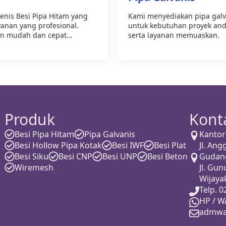
nis Besi Pipa Hitam yang
Kami menyediakan pipa galv
yanan yang profesional.
untuk kebutuhan proyek anda
an mudah dan cepat…
serta layanan memuaskan.
Produk
Kont
Besi Pipa Hitam
Pipa Galvanis
Kantor
Besi Hollow Pipa Kotak
Besi IWF
Besi Plat
Jl. An
Besi Siku
Besi CNP
Besi UNP
Besi Beton
Gudan
Wiremesh
Jl. Gun
Wijay
Telp. 
HP / W
admwa