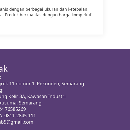
anis dengan berbagai ukuran dan ketebalan,
. Produk berkualitas dengan harga kompetitif
ak
:
ggrek 11 nomor 1, Pekunden, Semarang
g:
ung Kelir 3A, Kawasan Industri
akusuma, Semarang
024 76585269
A: 0811-2845-111
b5@gmail.com