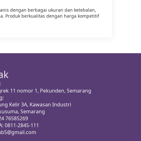
anis dengan berbagai ukuran dan ketebalan,
. Produk berkualitas dengan harga kompetitif
ak
:
ggrek 11 nomor 1, Pekunden, Semarang
g:
ung Kelir 3A, Kawasan Industri
akusuma, Semarang
024 76585269
A: 0811-2845-111
b5@gmail.com