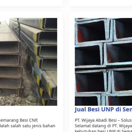
Jual Besi UNP di S
i Semarang Besi CNP,
PT. Wijaya Abadi Besi – Solu
dalah salah satu jenis bahan
Selamat datang di PT. Wijay
kebutuhan besi UNP di Sem