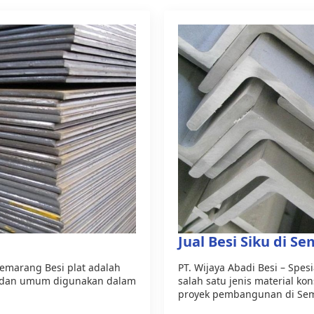
Jual Besi Siku di S
i Semarang Besi plat adalah
PT. Wijaya Abadi Besi – Spesi
ng dan umum digunakan dalam
salah satu jenis material k
proyek pembangunan di Sem