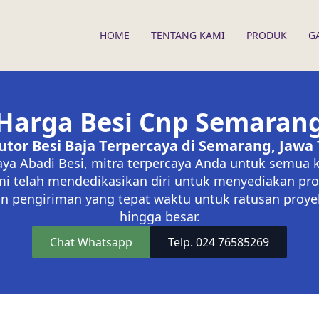
HOME
TENTANG KAMI
PRODUK
G
Harga Besi Cnp Semaran
butor Besi Baja Terpercaya di Semarang, Jawa
aya Abadi Besi, mitra terpercaya Anda untuk semua 
i telah mendedikasikan diri untuk menyediakan pro
n pengiriman yang tepat waktu untuk ratusan proyek 
hingga besar.
Chat Whatsapp
Telp. 024 76585269