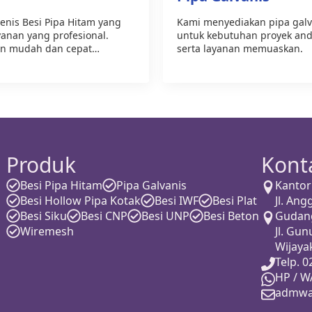
nis Besi Pipa Hitam yang
Kami menyediakan pipa galv
yanan yang profesional.
untuk kebutuhan proyek anda
an mudah dan cepat…
serta layanan memuaskan.
Produk
Kont
Besi Pipa Hitam
Pipa Galvanis
Kantor
Besi Hollow Pipa Kotak
Besi IWF
Besi Plat
Jl. An
Besi Siku
Besi CNP
Besi UNP
Besi Beton
Gudan
Wiremesh
Jl. Gun
Wijay
Telp. 
HP / W
admwa